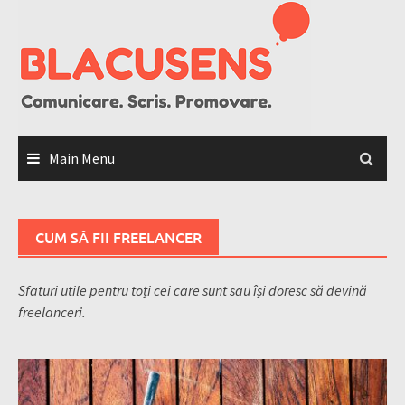
Skip
to
content
Main Menu
CUM SĂ FII FREELANCER
Sfaturi utile pentru toți cei care sunt sau își doresc să devină
freelanceri.