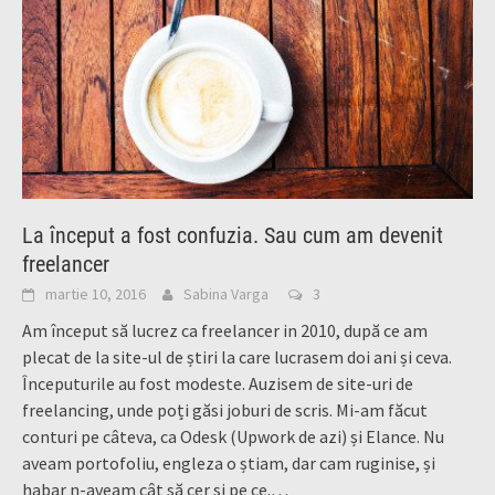
La început a fost confuzia. Sau cum am devenit
freelancer
martie 10, 2016
Sabina Varga
3
Am început să lucrez ca freelancer in 2010, după ce am
plecat de la site-ul de știri la care lucrasem doi ani și ceva.
Începuturile au fost modeste. Auzisem de site-uri de
freelancing, unde poți găsi joburi de scris. Mi-am făcut
conturi pe câteva, ca Odesk (Upwork de azi) și Elance. Nu
aveam portofoliu, engleza o știam, dar cam ruginise, și
habar n-aveam cât să cer și pe ce.…