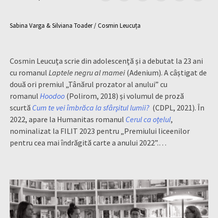
Sabina Varga & Silviana Toader / Cosmin Leucuța
Cosmin Leucuța scrie din adolescență și a debutat la 23 ani
cu romanul
Laptele negru al mamei
(Adenium). A câștigat de
două ori premiul „Tânărul prozator al anului” cu
romanul
Hoodoo
(Polirom, 2018) și volumul de proză
scurtă
Cum te vei îmbrăca la sfârșitul lumii?
(CDPL, 2021). În
2022, apare la Humanitas romanul
Cerul ca oțelul
,
nominalizat la FILIT 2023 pentru „Premiului liceenilor
pentru cea mai îndrăgită carte a anului 2022”.…