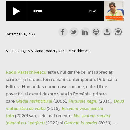
December 06, 2023
Sabina Varga & Silviana Toader / Radu Paraschivescu
Radu Paraschivescu
este unul dintre cei mai apreciați
scriitori și traducători români contemporani. Publică la
Editura Humanitas numeroase romane, colecții de
povestiri și eseuri despre viața în România, printre
care
Ghidul nesimţitului
(2006),
Fluturele negru
(2010),
Două
mături stau de vorbă
(2018),
Recviem vesel pentru
tata
(2020)
sau, cele mai recente,
Noi suntem români
…
(nimeni nu-i perfect)
(2022)
și
Garoafe la bordel
(2023)
.