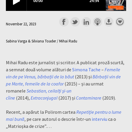
November 22, 2023
Sabina Varga & Silviana Toader / Mihai Radu
Mihai Radu este jurnalist și scriitor. A publicat proză scurtă,
a semnat două volume alături de
Simona Tache
–
Femeile
vin de pe Venus, bărbații de la băut
(2013) și
Bărbații vin de
pe Marte, femeile de la coafor
(2015) – și au urmat
romanele
Sebastian, ceilalți și-un
cîine
(2014),
Extraconjugal
(2017) și
Contaminare
(2019).
Recent, a apărut la Polirom cartea
Repetiție pentru o lume
mai bună
, pe care autorul o descrie într-un
interviu
ca o
„Matrioșka de crize”.…