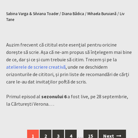
Sabina Varga & Silviana Toader / Diana Bădica / Mihaela Buruiană / Liv
Tane
Auzim frecvent că cititul este esențial pentru oricine
dorește să scrie. Așa că ne-am propus să înțelegem mai bine
de ce, dar și ce și cum trebuie să citim. Trecem și pe la
atelierele de scriere creativă
, unde ne deschidem
orizonturile de cititori, și prin liste de recomandări de cărți
care le-au dat invitaților poftă de scris.
Primul episod al
sezonului 6
a fost live, pe 28 septembrie,
la Cărturești Verona.…
Posts
1
2
3
4
…
15
Next