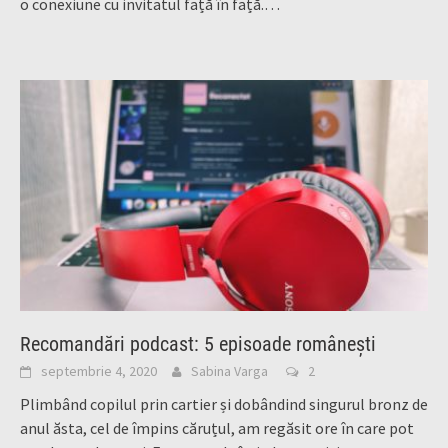
o conexiune cu invitatul față în față.…
Recomandări podcast: 5 episoade românești
septembrie 4, 2020
Sabina Varga
2
Plimbând copilul prin cartier și dobândind singurul bronz de
anul ăsta, cel de împins căruțul, am regăsit ore în care pot