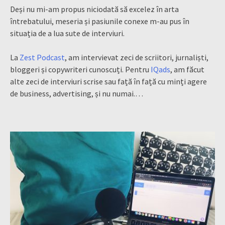
Deși nu mi-am propus niciodată să excelez în arta
întrebatului, meseria și pasiunile conexe m-au pus în
situația de a lua sute de interviuri.
La
Zest Podcast
, am intervievat zeci de scriitori, jurnaliști,
bloggeri și copywriteri cunoscuți. Pentru
IQads
, am făcut
alte zeci de interviuri scrise sau față în față cu minți agere
de business, advertising, și nu numai.…