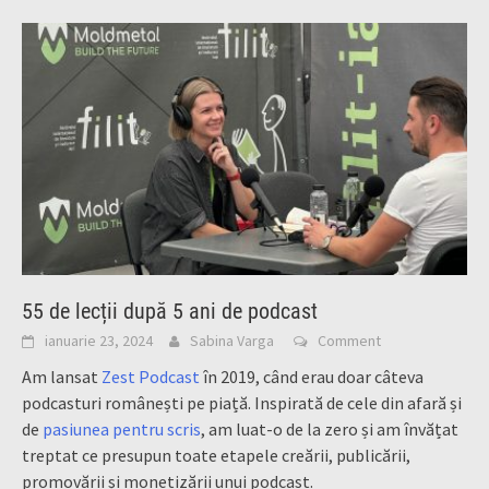
55 de lecții după 5 ani de podcast
ianuarie 23, 2024
Sabina Varga
Comment
Am lansat
Zest Podcast
în 2019, când erau doar câteva
podcasturi românești pe piață. Inspirată de cele din afară și
de
pasiunea pentru scris
, am luat-o de la zero și am învățat
treptat ce presupun toate etapele creării, publicării,
promovării și monetizării unui podcast.