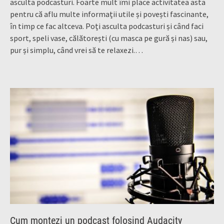
asculta podcasturi. Foarte mult îmi place activitatea asta
pentru că aflu multe informații utile și povești fascinante,
în timp ce fac altceva. Poți asculta podcasturi și când faci
sport, speli vase, călătorești (cu masca pe gură și nas) sau,
pur și simplu, când vrei să te relaxezi.…
Cum montezi un podcast folosind Audacity