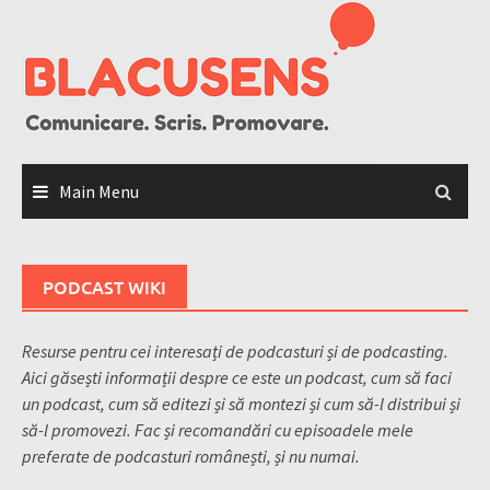
Skip
to
content
Main Menu
PODCAST WIKI
Resurse pentru cei interesați de podcasturi și de podcasting.
Aici găsești informații despre ce este un podcast, cum să faci
un podcast, cum să editezi și să montezi și cum să-l distribui și
să-l promovezi. Fac și recomandări cu episoadele mele
preferate de podcasturi românești, și nu numai.