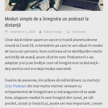
Moduri simple de a înregistra un podcast la
distanță
noiembrie 3, 2020
Sabina Varga
Comment
Chiar dacă mâine apare un vaccin și toată planeta devine
imună la Covid 19, schimbările pe care le-am văzut în modul
de lucru vor persista. Vom continua să ne desfășurăm multe
activități de acasă, acum că știm cum. Podcasterii s-au
adaptat și ei și au învățat cum să înregistreze la distanță –
deși pentru unii era deja modus operandi.
Înainte de panemie, îmi plăcea să mă întâlnesc cu invitații
Zest Podcast
din mai multe motive: veneam cu
echipamentul de înregistrare și mă asiguram că se aude
bine, alegeam mediul în care înregistrăm (unul, pe cât
posibil, izolat și liniștit) și, poate cel mai important, cream