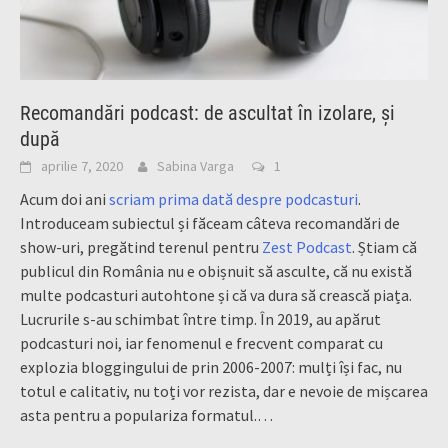
Recomandări podcast: de ascultat în izolare, și
după
aprilie 7, 2020
Sabina Varga
1
Acum doi ani
scriam prima dată despre podcasturi
.
Introduceam subiectul și făceam câteva recomandări de
show-uri, pregătind terenul pentru
Zest Podcast
. Știam că
publicul din România nu e obișnuit să asculte, că nu există
multe podcasturi autohtone și că va dura să crească piața.
Lucrurile s-au schimbat între timp. În 2019, au apărut
podcasturi noi, iar fenomenul e frecvent comparat cu
explozia bloggingului de prin 2006-2007: mulți își fac, nu
totul e calitativ, nu toți vor rezista, dar e nevoie de mișcarea
asta pentru a populariza formatul.…