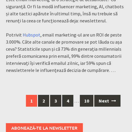
siguranță. Or fi la modă influencer marketing, AI, chatbots
și alte tactici apărute în ultimul timp, însă nu trebuie să
renunți la ceea ce funcționează deja: newsletterul.
Potrivit
Hubspot
, email marketing-ul are un ROI de peste
3.000%. Câte alte canale de promovare se pot lăuda cu așa
ceva? Statisticile spun și că 73% din generația millennials
preferă comunicarea prin email, 99% dintre consumatorii
intervievați își verifică emailul zilnic, iar 59% spun că
newsletterele le influențează decizia de cumpărare.
…
Posts
1
2
3
4
…
10
Next
navigation
ABONEAZĂ-TE LA NEWSLETTER