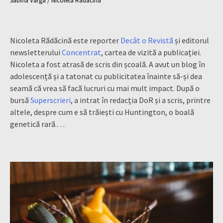
Sabina Varga / Nicoleta Rădăcină
Nicoleta Rădăcină este reporter
Decât o Revistă
și editorul
newsletterului
Concentrat
, cartea de vizită a publicației.
Nicoleta a fost atrasă de scris din școală. A avut un blog în
adolescență și a tatonat cu publicitatea înainte să-și dea
seamă că vrea să facă lucruri cu mai mult impact. După o
bursă
Superscrieri
, a intrat în redacția DoR și a scris, printre
altele, despre cum e să trăiești cu Huntington, o boală
genetică rară.…