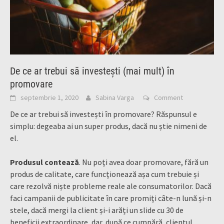
De ce ar trebui să investești (mai mult) în
promovare
septembrie 1, 2020
Sabina Varga
Comment
De ce ar trebui să investești în promovare? Răspunsul e
simplu: degeaba ai un super produs, dacă nu știe nimeni de
el.
Produsul contează
. Nu poți avea doar promovare, fără un
produs de calitate, care funcționează așa cum trebuie și
care rezolvă niște probleme reale ale consumatorilor. Dacă
faci campanii de publicitate în care promiți câte-n lună și-n
stele, dacă mergi la client și-i arăți un slide cu 30 de
beneficii extraordinare, dar, după ce cumpără, clientul