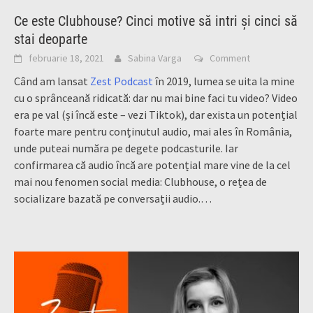
Ce este Clubhouse? Cinci motive să intri și cinci să
stai deoparte
februarie 18, 2021
Sabina Varga
Comment
Când am lansat
Zest Podcast
în 2019, lumea se uita la mine
cu o sprânceană ridicată: dar nu mai bine faci tu video? Video
era pe val (și încă este – vezi Tiktok), dar exista un potențial
foarte mare pentru conținutul audio, mai ales în România,
unde puteai număra pe degete podcasturile. Iar
confirmarea că audio încă are potențial mare vine de la cel
mai nou fenomen social media: Clubhouse, o rețea de
socializare bazată pe conversații audio.…