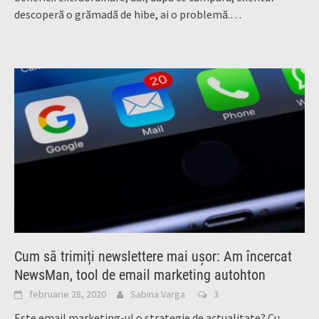
descoperă o grămadă de hibe, ai o problemă.…
Cum să trimiți newslettere mai ușor: Am încercat
NewsMan, tool de email marketing autohton
februarie 28, 2020
Sabina Varga
3
Este email marketing-ul o strategie de actualitate? Cu