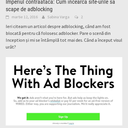
Imperiul contraatacă: Cum încearcă site-urile să
scape de adblocking
martie 12, 2016
Sabina Varga
2
Ieri citeam un articol despre adblocking, când am fost
blocată pentru că folosesc adblocker. Pare o scenă din
Inception și mi se întâmplă tot mai des. Când a început visul
urât?