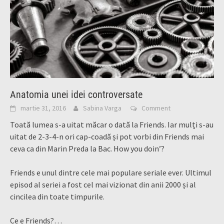
Anatomia unei idei controversate
martie 31, 2016
Sabina Varga
Comment
Toată lumea s-a uitat măcar o dată la Friends. Iar mulți s-au
uitat de 2-3-4-n ori cap-coadă și pot vorbi din Friends mai
ceva ca din Marin Preda la Bac. How you doin’?
Friends e unul dintre cele mai populare seriale ever. Ultimul
episod al seriei a fost cel mai vizionat din anii 2000 și al
cincilea din toate timpurile.
Ce e Friends?…