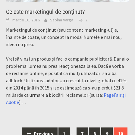
Ce este marketingul de conținut?
martie 10, 2016
Sabina Varga
2
Marketingul de conținut (sau content marketing-ul) e,
înainte de toate, un concept la modă. Numele e mai nou,
ideea nu prea.
Vrei să vinzi un produs și faci o campanie publicitară. Dar ai o
problemă: lumea nu prea reacționează la ea. Dacă e vorba
de reclame online, e posibil ca mulți ulilizatori sa aiba
adblock. Utilizarea adblock a crescut la nivel global cu 41%
din 2014 până în 2015 și se estimează ca s-au pierdut $21.8
miliarde ca urmare a blocării reclamelor (sursa:
PageFair și
Adobe
).…
Posts
Previous
1
…
7
8
9
10