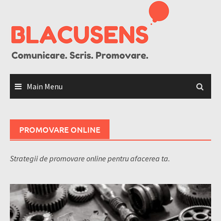
Skip
to
content
Main Menu
PROMOVARE ONLINE
Strategii de promovare online pentru afacerea ta.