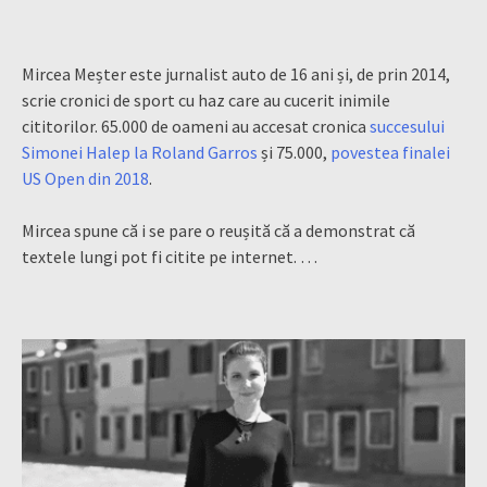
Mircea Meșter este jurnalist auto de 16 ani și, de prin 2014,
scrie cronici de sport cu haz care au cucerit inimile
cititorilor. 65.000 de oameni au accesat cronica
succesului
Simonei Halep la Roland Garros
și 75.000,
povestea finalei
US Open din 2018
.
Mircea spune că i se pare o reușită că a demonstrat că
textele lungi pot fi citite pe internet. …