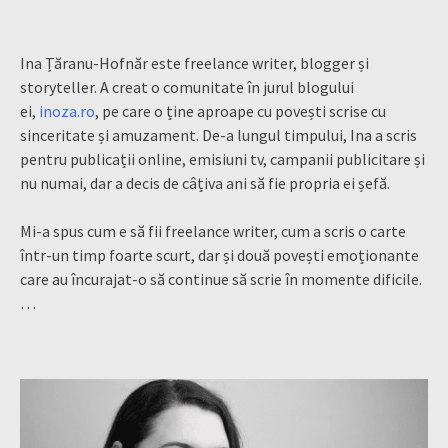
Ina Țăranu-Hofnăr este freelance writer, blogger și
storyteller. A creat o comunitate în jurul blogului
ei,
inoza.ro
, pe care o ține aproape cu povești scrise cu
sinceritate și amuzament. De-a lungul timpului, Ina a scris
pentru publicații online, emisiuni tv, campanii publicitare și
nu numai, dar a decis de câțiva ani să fie propria ei șefă.
Mi-a spus cum e să fii freelance writer, cum a scris o carte
într-un timp foarte scurt, dar și două povești emoționante
care au încurajat-o să continue să scrie în momente dificile.
…