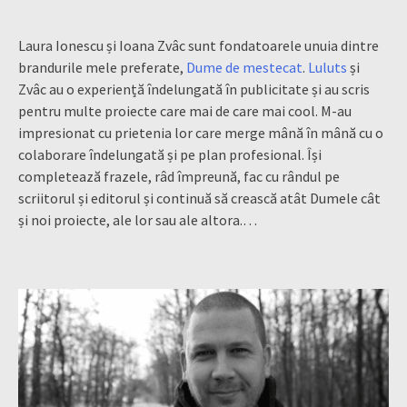
Laura Ionescu și Ioana Zvâc sunt fondatoarele unuia dintre
brandurile mele preferate,
Dume de mestecat
.
Luluts
și
Zvâc au o experiență îndelungată în publicitate și au scris
pentru multe proiecte care mai de care mai cool. M-au
impresionat cu prietenia lor care merge mână în mână cu o
colaborare îndelungată și pe plan profesional. Își
completează frazele, râd împreună, fac cu rândul pe
scriitorul și editorul și continuă să crească atât Dumele cât
și noi proiecte, ale lor sau ale altora.…