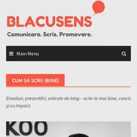
Skip
to
content
Main Menu
CUM SĂ SCRII (BINE)
Emailuri, prezentări, articole de blog – scrie-le mai bine, concis
și cu impact.