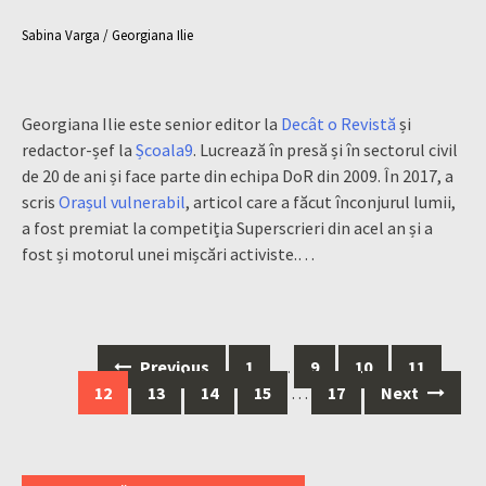
Sabina Varga / Georgiana Ilie
Georgiana Ilie este senior editor la
Decât o Revistă
și
redactor-șef la
Școala9
. Lucrează în presă și în sectorul civil
de 20 de ani și face parte din echipa DoR din 2009. În 2017, a
scris
Orașul vulnerabil
, articol care a făcut înconjurul lumii,
a fost premiat la competiția Superscrieri din acel an și a
fost și motorul unei mișcări activiste.…
Posts
Previous
1
…
9
10
11
navigation
12
13
14
15
…
17
Next