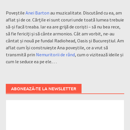
Poveștile
Anei Barton
au muzicalitate. Discutând cu ea, am
aflat și de ce. Cărțile ei sunt coruri unde toată lumea trebuie
să-și facă treaba. Iar ea are grijă de coriști – să nu bea rece,
să fie fericiți și să cânte armonios. Cât am vorbit, ne-au
cântat și nouă pe fundal Radiohead, Oasis și Bucureștiul. Am
aflat cum își construiește Ana poveștile, ce a vrut să
transmită prin
Nemuritorii de rând
, cum o vizitează ideile și
cum le seduce ea pe ele.…
ABONEAZĂ-TE LA NEWSLETTER