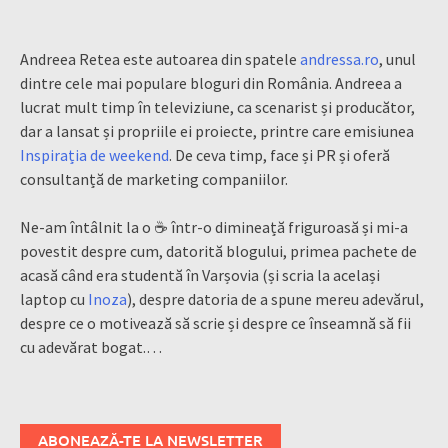
Andreea Retea este autoarea din spatele
andressa.ro
, unul
dintre cele mai populare bloguri din România. Andreea a
lucrat mult timp în televiziune, ca scenarist și producător,
dar a lansat și propriile ei proiecte, printre care emisiunea
Inspirația de weekend
. De ceva timp, face și PR și oferă
consultanță de marketing companiilor.
Ne-am întâlnit la o ☕ într-o dimineață friguroasă și mi-a
povestit despre cum, datorită blogului, primea pachete de
acasă când era studentă în Varșovia (și scria la același
laptop cu
Inoza
), despre datoria de a spune mereu adevărul,
despre ce o motivează să scrie și despre ce înseamnă să fii
cu adevărat bogat.…
ABONEAZĂ-TE LA NEWSLETTER