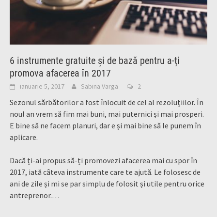
6 instrumente gratuite și de bază pentru a-ți
promova afacerea în 2017
ianuarie 5, 2017
Sabina Varga
2
Sezonul sărbătorilor a fost înlocuit de cel al rezoluțiilor. În
noul an vrem să fim mai buni, mai puternici și mai prosperi.
E bine să ne facem planuri, dar e și mai bine să le punem în
aplicare.
Dacă ți-ai propus să-ți promovezi afacerea mai cu spor în
2017, iată câteva instrumente care te ajută. Le folosesc de
ani de zile și mi se par simplu de folosit și utile pentru orice
antreprenor.…