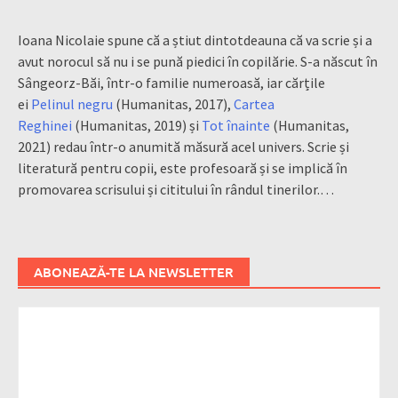
Ioana Nicolaie spune că a știut dintotdeauna că va scrie și a
avut norocul să nu i se pună piedici în copilărie. S-a născut în
Sângeorz-Băi, într-o familie numeroasă, iar cărțile
ei
Pelinul negru
(Humanitas, 2017),
Cartea
Reghinei
(Humanitas, 2019) și
Tot înainte
(Humanitas,
2021) redau într-o anumită măsură acel univers. Scrie și
literatură pentru copii, este profesoară și se implică în
promovarea scrisului și cititului în rândul tinerilor.…
ABONEAZĂ-TE LA NEWSLETTER