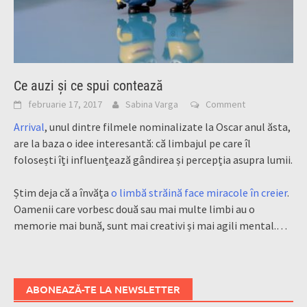
Ce auzi și ce spui contează
februarie 17, 2017
Sabina Varga
Comment
Arrival
, unul dintre filmele nominalizate la Oscar anul ăsta,
are la baza o idee interesantă: că limbajul pe care îl
folosești îți influențează gândirea și percepția asupra lumii.
Știm deja că a învăța
o limbă străină face miracole în creier
.
Oamenii care vorbesc două sau mai multe limbi au o
memorie mai bună, sunt mai creativi și mai agili mental.
…
ABONEAZĂ-TE LA NEWSLETTER