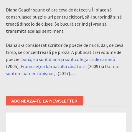
Diana Geacăr spune că are ceva de detectiv. Îi place să
construiască puzzle-uri pentru cititori, să-i surprindă și să
treacă dincolo de clișee. Se bucură scriind și vrea să
transmită același sentiment.
Diana s-a considerat scriitor de poezie de mică, dar, de ceva
timp, se concentrează pe proză. A publicat trei volume de
poezie:
bună, eu sunt diana și sunt colega ta de cameră
(2005),
Frumusețea bărbatului căsătorit
(2009) și
Dar noi
suntem oameni obișnuiți
(2017).…
ABONEAZĂ-TE LA NEWSLETTER