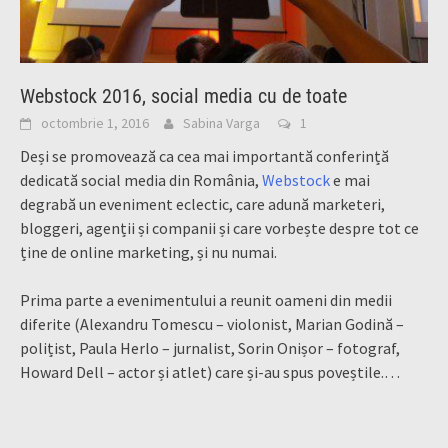
Webstock 2016, social media cu de toate
octombrie 1, 2016
Sabina Varga
1
Deși se promovează ca cea mai importantă conferință
dedicată social media din România,
Webstock
e mai
degrabă un eveniment eclectic, care adună marketeri,
bloggeri, agenții și companii și care vorbește despre tot ce
ține de online marketing, și nu numai.
Prima parte a evenimentului a reunit oameni din medii
diferite (Alexandru Tomescu – violonist, Marian Godină –
polițist, Paula Herlo – jurnalist, Sorin Onișor – fotograf,
Howard Dell – actor și atlet) care și-au spus poveștile.
…