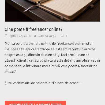
Cine poate fi freelancer online?
aprilie 24, 2016
Sabina Varga
5
Munca pe platformele online de freelanceri e un mister
înainte să te apuci efectiv de ea. Citeam recent un articol
despre asta și, dincolo de cum să-ți faci profil, cum să
găsești clienți, ce faci cu plata și alte detalii, am observat în
comentarii o întrebare mai simplă:
cine poate fi freelancer
online?
Și nu vorbim aici de celebrele “Fă bani de acasă!…
ABONEAZĂ-TE LA NEWSLETTER