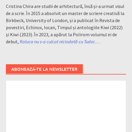
Cristina Chira are studii de arhitectură, însă și-a urmat visul
de a scrie. În 2015 a absolvit un master de scriere creativă la
Birkbeck, University of London, și a publicat în Revista de
povestiri, Echinox, Iocan, Timpul și antologiile Kiwi (2022)
și Kiwi (2023). În 2023, a apărut la Polirom volumul ei de
debut,
Raluca nu s-a culcat niciodată cu Tudor
.…
ABONEAZĂ-TE LA NEWSLETTER