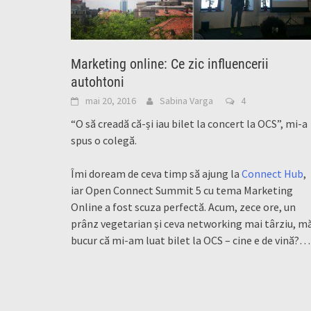
Marketing online: Ce zic influencerii
autohtoni
mai 20, 2016
Sabina Varga
4
“O să creadă că-și iau bilet la concert la OCS”, mi-a
spus o colegă.
Îmi doream de ceva timp să ajung la
Connect Hub
,
iar Open Connect Summit 5 cu tema Marketing
Online a fost scuza perfectă. Acum, zece ore, un
prânz vegetarian și ceva networking mai târziu, m
bucur că mi-am luat bilet la OCS – cine e de vină?
…