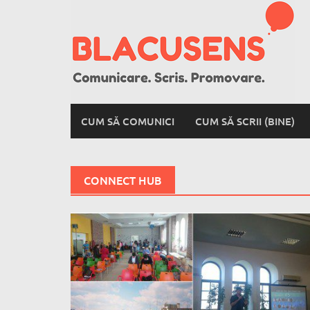
Skip
to
content
CUM SĂ COMUNICI
CUM SĂ SCRII (BINE)
CONNECT HUB