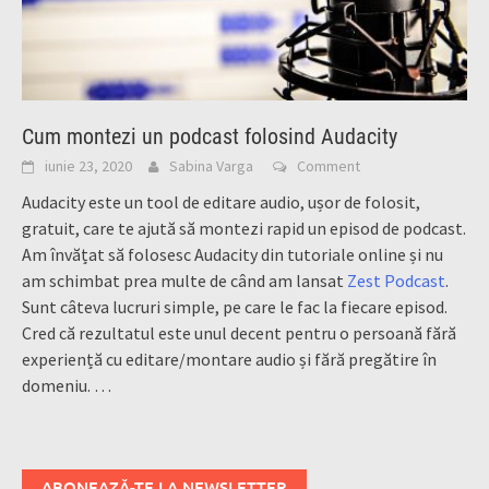
Cum montezi un podcast folosind Audacity
iunie 23, 2020
Sabina Varga
Comment
Audacity este un tool de editare audio, ușor de folosit,
gratuit, care te ajută să montezi rapid un episod de podcast.
Am învățat să folosesc Audacity din tutoriale online și nu
am schimbat prea multe de când am lansat
Zest Podcast
.
Sunt câteva lucruri simple, pe care le fac la fiecare episod.
Cred că rezultatul este unul decent pentru o persoană fără
experiență cu editare/montare audio și fără pregătire în
domeniu.
…
ABONEAZĂ-TE LA NEWSLETTER