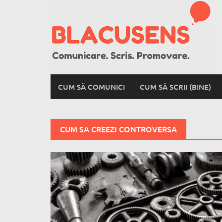
Skip
to
content
CUM SĂ COMUNICI
CUM SĂ SCRII (BINE)
CUM SA CREEZI CONTROVERSA