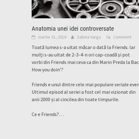
Anatomia unei idei controversate
martie 31, 2016
Sabina Varga
Comment
Toată lumea s-a uitat măcar o dată la Friends. Iar
mulți s-au uitat de 2-3-4-n ori cap-coadă și pot
vorbi din Friends mai ceva ca din Marin Preda la Bac
How you doin’?
Friends e unul dintre cele mai populare seriale ever
Ultimul episod al seriei a fost cel mai vizionat din
anii 2000 și al cincilea din toate timpurile.
Ce e Friends?…