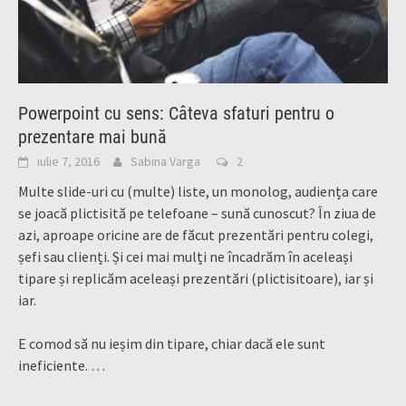
Powerpoint cu sens: Câteva sfaturi pentru o
prezentare mai bună
iulie 7, 2016
Sabina Varga
2
Multe slide-uri cu (multe) liste, un monolog, audiența care
se joacă plictisită pe telefoane – sună cunoscut? În ziua de
azi, aproape oricine are de făcut prezentări pentru colegi,
șefi sau clienți. Și cei mai mulți ne încadrăm în aceleași
tipare și replicăm aceleași prezentări (plictisitoare), iar și
iar.
E comod să nu ieșim din tipare, chiar dacă ele sunt
ineficiente. …