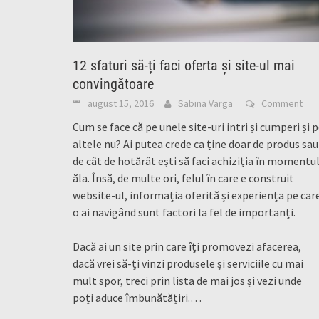
12 sfaturi să-ți faci oferta și site-ul mai
convingătoare
august 15, 2016
Sabina Varga
Comment
Cum se face că pe unele site-uri intri și cumperi și 
altele nu? Ai putea crede ca ține doar de produs sau
de cât de hotărât ești să faci achiziția în momentu
ăla. Însă, de multe ori, felul în care e construit
website-ul, informația oferită și experiența pe car
o ai navigând sunt factori la fel de importanți.
Dacă ai un site prin care îți promovezi afacerea,
dacă vrei să-ți vinzi produsele și serviciile cu mai
mult spor, treci prin lista de mai jos și vezi unde
poți aduce îmbunătățiri.
…