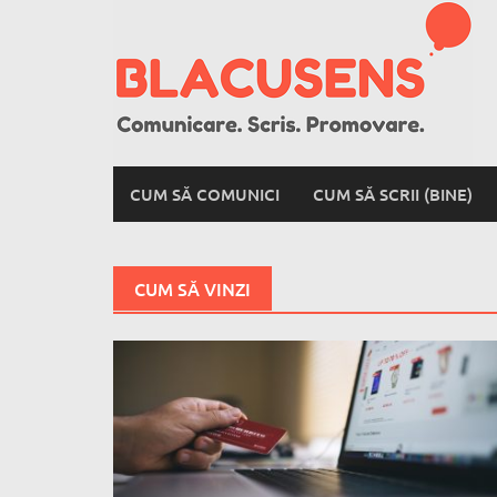
Skip
to
content
CUM SĂ COMUNICI
CUM SĂ SCRII (BINE)
CUM SĂ VINZI