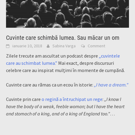
Cuvinte care schimbă lumea. Sau măcar un om
ianuarie 10, 2018
Sabina Varga
Comment
Zilele trecute am ascultat un podcast despre
„cuvintele
care au schimbat lumea.”
Mai exact, despre discursuri
celebre care au inspirat mulțimi în momente de cumpănă.
Cuvinte care au rămas ca un ecou în istorie:
„I have a dream.”
Cuvinte prin care
o regină a întruchipat un rege
:
„I know I
have the body of a weak, feeble woman; but I have the heart
and stomach of a king, and of a king of England too.”
…