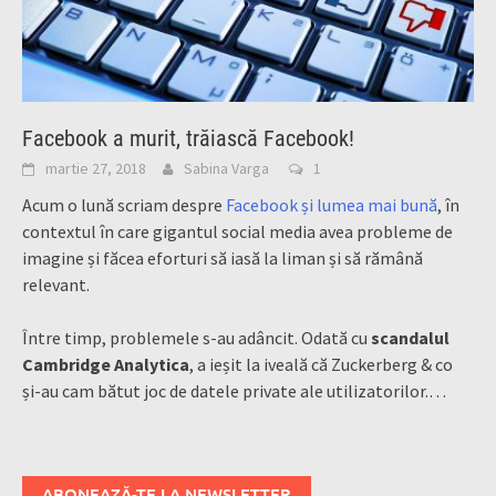
Facebook a murit, trăiască Facebook!
martie 27, 2018
Sabina Varga
1
Acum o lună scriam despre
Facebook și lumea mai bună
, în
contextul în care gigantul social media avea probleme de
imagine și făcea eforturi să iasă la liman și să rămână
relevant.
Între timp, problemele s-au adâncit. Odată cu
scandalul
Cambridge Analytica
, a ieșit la iveală că Zuckerberg & co
și-au cam bătut joc de datele private ale utilizatorilor.…
ABONEAZĂ-TE LA NEWSLETTER