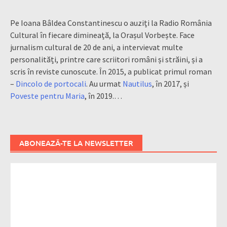
Pe Ioana Bâldea Constantinescu o auziți la Radio România
Cultural în fiecare dimineață, la Orașul Vorbește. Face
jurnalism cultural de 20 de ani, a intervievat multe
personalități, printre care scriitori români și străini, și a
scris în reviste cunoscute. În 2015, a publicat primul roman
–
Dincolo de portocali
. Au urmat
Nautilus
, în 2017, și
Poveste pentru Maria
, în 2019.…
ABONEAZĂ-TE LA NEWSLETTER