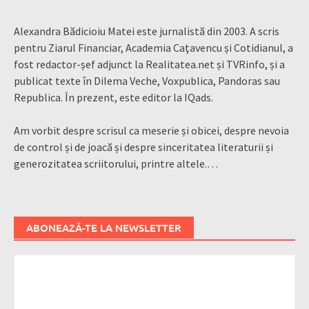
Alexandra Bădicioiu Matei este jurnalistă din 2003. A scris
pentru Ziarul Financiar, Academia Caţavencu și Cotidianul, a
fost redactor-șef adjunct la Realitatea.net și TVRinfo, și a
publicat texte în Dilema Veche, Voxpublica, Pandoras sau
Republica. În prezent, este editor la IQads.
Am vorbit despre scrisul ca meserie și obicei, despre nevoia
de control și de joacă și despre sinceritatea literaturii și
generozitatea scriitorului, printre altele.…
ABONEAZĂ-TE LA NEWSLETTER