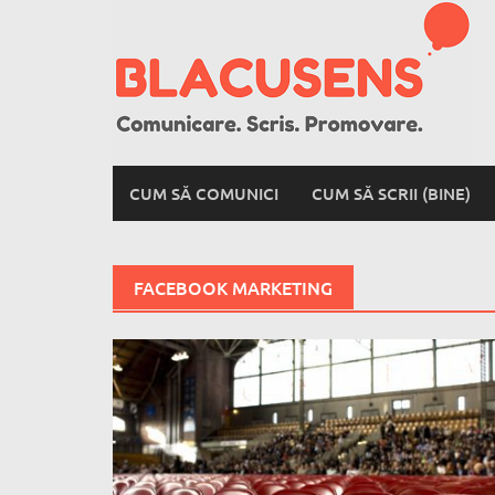
Skip
to
content
CUM SĂ COMUNICI
CUM SĂ SCRII (BINE)
FACEBOOK MARKETING