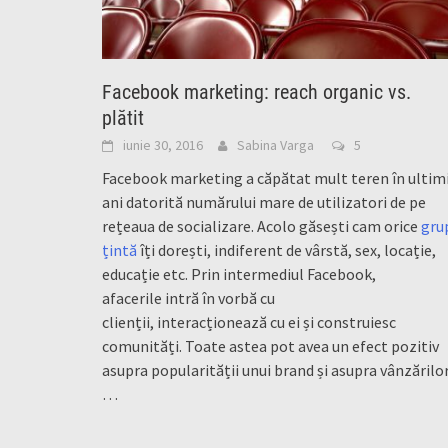
Facebook marketing: reach organic vs.
plătit
iunie 30, 2016
Sabina Varga
5
Facebook marketing a căpătat mult teren în ultimi
ani datorită numărului mare de utilizatori de pe
rețeaua de socializare. Acolo găsești cam orice
gru
țintă
îți dorești, indiferent de vârstă, sex, locație,
educație etc. Prin intermediul Facebook,
afacerile intră în vorbă cu
clienții, interacționează cu ei și construiesc
comunități. Toate astea pot avea un efect pozitiv
asupra popularității unui brand și asupra vânzărilor
…