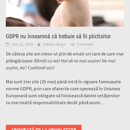
GDPR nu înseamnă că trebuie să fii plictisitor
mai 22, 2018
Sabina Varga
Comment
De câteva zile am inbox-ul plin de email-uri care de care mai
plângăcioase:
Rămâi cu noi! Hai să ne mai auzim! Ne mai
auzim, da? Confirmă aici!
Mai sunt trei zile (25 mai) până intră în vigoare faimoasele
norme GDPR, prin care afacerile care operează în Uniunea
Europeană sunt obligate să folosească datele cetățenilor
cu mai multă responsabilitate decât până acum.…
ABONEAZĂ-TE LA NEWSLETTER