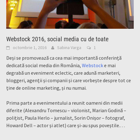
Webstock 2016, social media cu de toate
octombrie 1, 2016
Sabina Varga
1
Deși se promovează ca cea mai importantă conferință
dedicată social media din România,
Webstock
e mai
degrabă un eveniment eclectic, care adună marketeri,
bloggeri, agenții și companii și care vorbește despre tot ce
ține de online marketing, și nu numai.
Prima parte a evenimentului a reunit oameni din medii
diferite (Alexandru Tomescu – violonist, Marian Godină –
polițist, Paula Herlo – jurnalist, Sorin Onișor – fotograf,
Howard Dell – actor și atlet) care și-au spus poveștile.
…