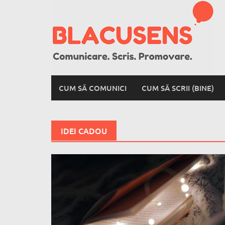
Skip
to
content
CUM SĂ COMUNICI
CUM SĂ SCRII (BINE)
IDEI CADOU