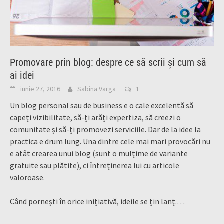
Promovare prin blog: despre ce să scrii și cum să
ai idei
iunie 27, 2016
Sabina Varga
1
Un blog personal sau de business e o cale excelentă să
capeți vizibilitate, să-ți arăți expertiza, să creezi o
comunitate și să-ți promovezi serviciile. Dar de la idee la
practica e drum lung. Una dintre cele mai mari provocări nu
e atât crearea unui blog (sunt o mulțime de variante
gratuite sau plătite), ci întreținerea lui cu articole
valoroase.
Când pornești în orice inițiativă, ideile se țin lanț.…