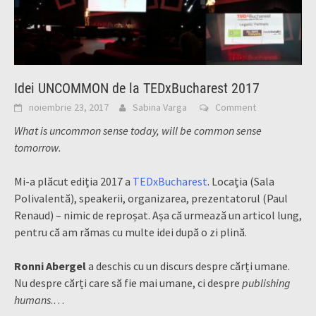
Idei UNCOMMON de la TEDxBucharest 2017
noiembrie 23, 2017
Sabina Varga
Comment
What is uncommon sense today, will be common sense
tomorrow.
Mi-a plăcut ediția 2017 a
TEDxBucharest
. Locația (Sala
Polivalentă), speakerii, organizarea, prezentatorul (Paul
Renaud) – nimic de reproșat. Așa că urmează un articol lung,
pentru că am rămas cu multe idei după o zi plină.
Ronni Abergel
a deschis cu un discurs despre cărți umane.
Nu despre cărți care să fie mai umane, ci despre
publishing
humans
.…