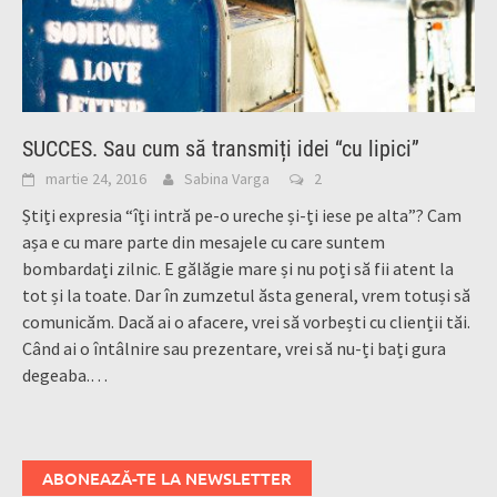
SUCCES. Sau cum să transmiți idei “cu lipici”
martie 24, 2016
Sabina Varga
2
Știți expresia “îți intră pe-o ureche și-ți iese pe alta”? Cam
așa e cu mare parte din mesajele cu care suntem
bombardați zilnic. E gălăgie mare și nu poți să fii atent la
tot și la toate. Dar în zumzetul ăsta general, vrem totuși să
comunicăm. Dacă ai o afacere, vrei să vorbești cu clienții tăi.
Când ai o întâlnire sau prezentare, vrei să nu-ți bați gura
degeaba.…
ABONEAZĂ-TE LA NEWSLETTER