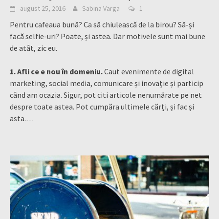
august 25, 2016
Sabina Varga
1
Pentru cafeaua bună? Ca să chiulească de la birou? Să-și
facă selfie-uri? Poate, și astea. Dar motivele sunt mai bune
de atât, zic eu.
1. Afli ce e nou în domeniu.
Caut evenimente de digital
marketing, social media, comunicare și inovație și particip
când am ocazia. Sigur, pot citi articole nenumărate pe net
despre toate astea. Pot cumpăra ultimele cărți, și fac și
asta.
…