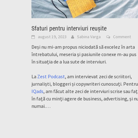
Sfaturi pentru interviuri reușite
august 19, 2023
Sabina Varga
Comment
Deși nu mi-am propus niciodată să excelez în arta
întrebatului, meseria și pasiunile conexe m-au pus
în situația de a lua sute de interviuri.
La
Zest Podcast
, am intervievat zeci de scriitori,
jurnaliști, bloggeri și copywriteri cunoscuți. Pentru
IQads
, am făcut alte zeci de interviuri scrise sau fa
în față cu minți agere de business, advertising, și n
numai.…