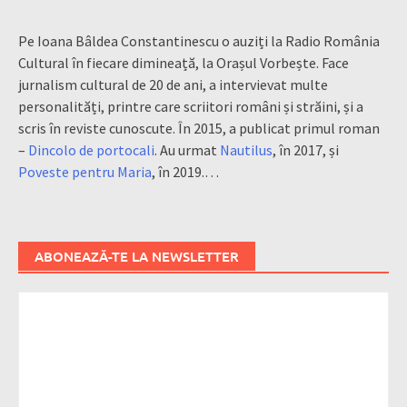
Pe Ioana Bâldea Constantinescu o auziți la Radio România
Cultural în fiecare dimineață, la Orașul Vorbește. Face
jurnalism cultural de 20 de ani, a intervievat multe
personalități, printre care scriitori români și străini, și a
scris în reviste cunoscute. În 2015, a publicat primul roman
–
Dincolo de portocali
. Au urmat
Nautilus
, în 2017, și
Poveste pentru Maria
, în 2019.…
ABONEAZĂ-TE LA NEWSLETTER