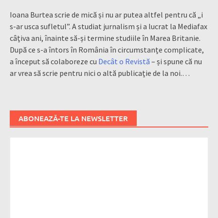
Ioana Burtea scrie de mică și nu ar putea altfel pentru că „i
s-ar usca sufletul”. A studiat jurnalism și a lucrat la Mediafax
câțiva ani, înainte să-și termine studiile în Marea Britanie.
După ce s-a întors în România în circumstanțe complicate,
a început să colaboreze cu
Decât o Revistă
– și spune că nu
ar vrea să scrie pentru nici o altă publicație de la noi.…
ABONEAZĂ-TE LA NEWSLETTER