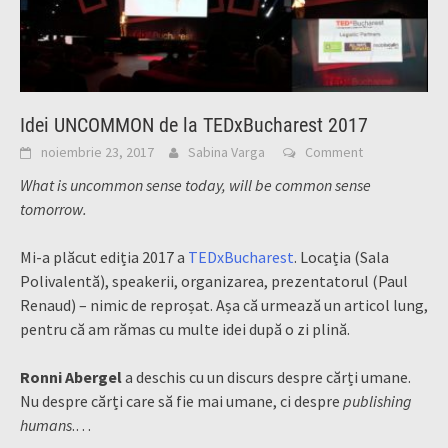
Idei UNCOMMON de la TEDxBucharest 2017
noiembrie 23, 2017
Sabina Varga
Comment
What is uncommon sense today, will be common sense
tomorrow.
Mi-a plăcut ediția 2017 a
TEDxBucharest
. Locația (Sala
Polivalentă), speakerii, organizarea, prezentatorul (Paul
Renaud) – nimic de reproșat. Așa că urmează un articol lung,
pentru că am rămas cu multe idei după o zi plină.
Ronni Abergel
a deschis cu un discurs despre cărți umane.
Nu despre cărți care să fie mai umane, ci despre
publishing
humans
.…