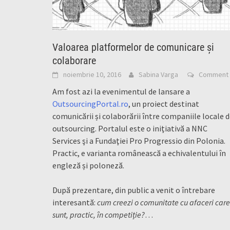
Valoarea platformelor de comunicare și
colaborare
noiembrie 10, 2016
Sabina Varga
Comment
Am fost azi la evenimentul de lansare a
OutsourcingPortal.ro
, un proiect destinat
comunicării și colaborării între companiile locale 
outsourcing. Portalul este o iniţiativă a NNC
Services şi a Fundaţiei Pro Progressio din Polonia.
Practic, e varianta românească a echivalentului în
engleză și poloneză.
După prezentare, din public a venit o întrebare
interesantă:
cum creezi o comunitate cu afaceri care
sunt, practic, în competiție?
…