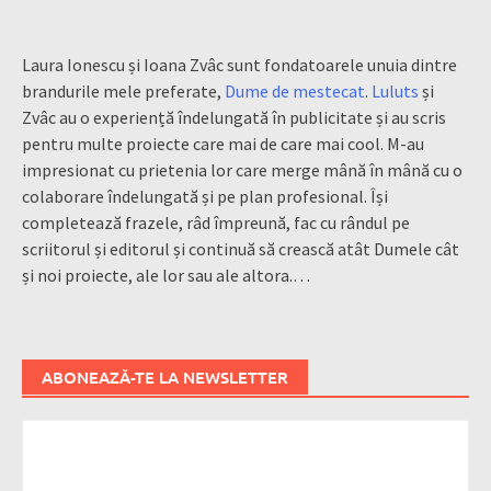
Laura Ionescu și Ioana Zvâc sunt fondatoarele unuia dintre
brandurile mele preferate,
Dume de mestecat
.
Luluts
și
Zvâc au o experiență îndelungată în publicitate și au scris
pentru multe proiecte care mai de care mai cool. M-au
impresionat cu prietenia lor care merge mână în mână cu o
colaborare îndelungată și pe plan profesional. Își
completează frazele, râd împreună, fac cu rândul pe
scriitorul și editorul și continuă să crească atât Dumele cât
și noi proiecte, ale lor sau ale altora.…
ABONEAZĂ-TE LA NEWSLETTER