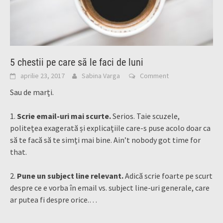
5 chestii pe care să le faci de luni
aprilie 23, 2017
Sabina Varga
Comment
Sau de marți.
1.
Scrie email-uri mai scurte.
Serios. Taie scuzele,
politețea exagerată și explicațiile care-s puse acolo doar ca
să te facă să te simți mai bine. Ain’t nobody got time for
that.
2.
Pune un subject line relevant.
Adică scrie foarte pe scurt
despre ce e vorba în email vs. subject line-uri generale, care
ar putea fi despre orice.…