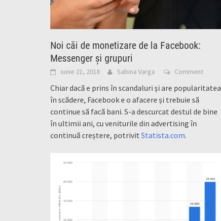
Noi căi de monetizare de la Facebook:
Messenger și grupuri
iunie 21, 2018
Sabina Varga
Comment
Chiar dacă e prins în scandaluri și are popularitatea
în scădere, Facebook e o afacere și trebuie să
continue să facă bani. S-a descurcat destul de bine
în ultimii ani, cu veniturile din advertising în
continuă creștere, potrivit
Statista.com
.