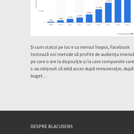
Și cum statul pe loc e ca mersul înapoi, Facebook
testează noi metode să profite de audiența imens
pe care o are la dispoziție și la care companiile car
s-au obișnuit să aibă acces după remunerație, după
buget.…
DESPRE BLACUSENS