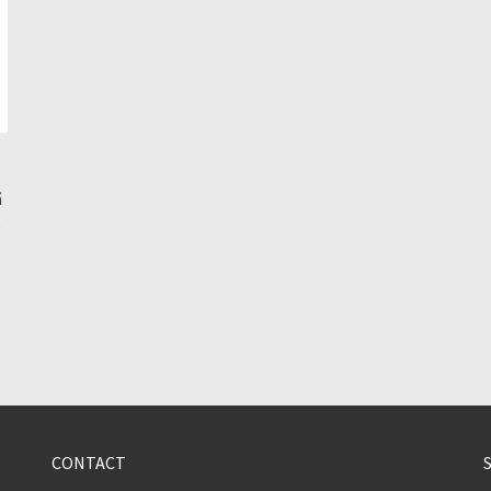
ă
e
CONTACT