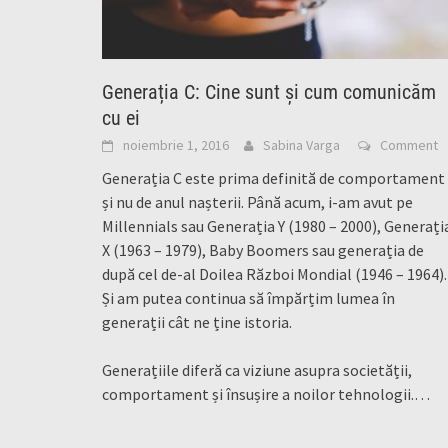
Generația C: Cine sunt și cum comunicăm
cu ei
noiembrie 1, 2016
Sabina Varga
Comment
Generația C este prima definită de comportament
și nu de anul nașterii. Până acum, i-am avut pe
Millennials sau Generația Y (1980 – 2000), Generați
X (1963 – 1979), Baby Boomers sau generația de
după cel de-al Doilea Război Mondial (1946 – 1964).
Și am putea continua să împărțim lumea în
generații cât ne ține istoria.
Generațiile diferă ca viziune asupra societății,
comportament și însușire a noilor tehnologii.
…