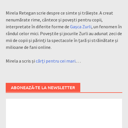
Mirela Retegan scrie despre ce simte și trăiește. A creat
nenumărate rime, cântece și povești pentru copii,
interpretate în diferite forme de
Gașca Zurli
, un fenomen în
rândul celor mici. Poveștile și jocurile Zurli au adunat zeci de
mii de copii și părinți la spectacole în țară și străinătate și
milioane de fani online.
Mirela a scris și
cărți pentru cei mari
.…
ABONEAZĂ-TE LA NEWSLETTER