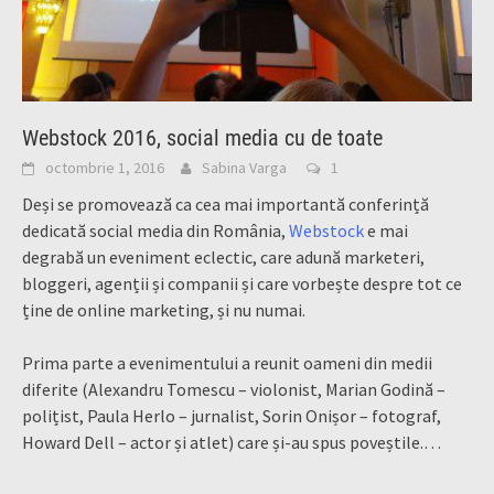
Webstock 2016, social media cu de toate
octombrie 1, 2016
Sabina Varga
1
Deși se promovează ca cea mai importantă conferință
dedicată social media din România,
Webstock
e mai
degrabă un eveniment eclectic, care adună marketeri,
bloggeri, agenții și companii și care vorbește despre tot ce
ține de online marketing, și nu numai.
Prima parte a evenimentului a reunit oameni din medii
diferite (Alexandru Tomescu – violonist, Marian Godină –
polițist, Paula Herlo – jurnalist, Sorin Onișor – fotograf,
Howard Dell – actor și atlet) care și-au spus poveștile.
…