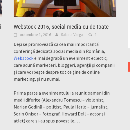
i
Webstock 2016, social media cu de toate
octombrie 1, 2016
Sabina Varga
1
Deși se promovează ca cea mai importantă
conferință dedicată social media din România,
Webstock
e mai degrabă un eveniment eclectic,
care adună marketeri, bloggeri, agenții și companii
și care vorbește despre tot ce ține de online
marketing, și nu numai.
Prima parte a evenimentului a reunit oameni din
medii diferite (Alexandru Tomescu – violonist,
Marian Godină – polițist, Paula Herlo – jurnalist,
Sorin Onișor – fotograf, Howard Dell – actor și
atlet) care și-au spus poveștile.
…