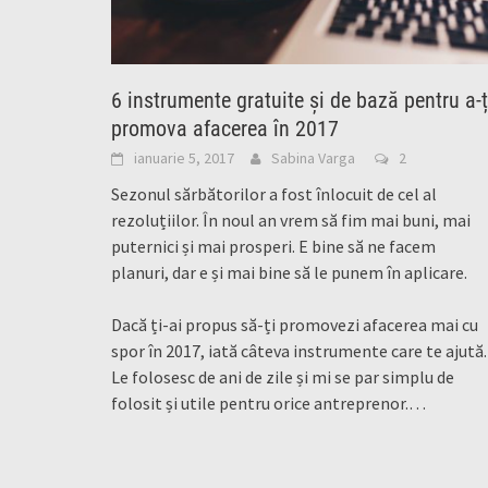
6 instrumente gratuite și de bază pentru a-ț
promova afacerea în 2017
ianuarie 5, 2017
Sabina Varga
2
Sezonul sărbătorilor a fost înlocuit de cel al
rezoluțiilor. În noul an vrem să fim mai buni, mai
puternici și mai prosperi. E bine să ne facem
planuri, dar e și mai bine să le punem în aplicare.
Dacă ți-ai propus să-ți promovezi afacerea mai cu
spor în 2017, iată câteva instrumente care te ajută.
Le folosesc de ani de zile și mi se par simplu de
folosit și utile pentru orice antreprenor.…