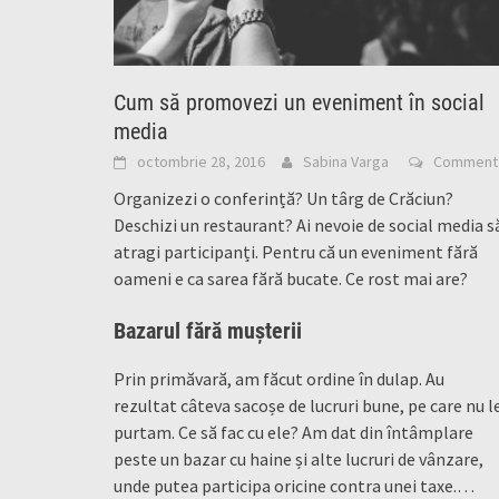
Cum să promovezi un eveniment în social
media
octombrie 28, 2016
Sabina Varga
Comment
Organizezi o conferință? Un târg de Crăciun?
Deschizi un restaurant? Ai nevoie de social media s
atragi participanți. Pentru că un eveniment fără
oameni e ca sarea fără bucate. Ce rost mai are?
Bazarul fără mușterii
Prin primăvară, am făcut ordine în dulap. Au
rezultat câteva sacoșe de lucruri bune, pe care nu l
purtam. Ce să fac cu ele? Am dat din întâmplare
peste un bazar cu haine și alte lucruri de vânzare,
unde putea participa oricine contra unei taxe.
…