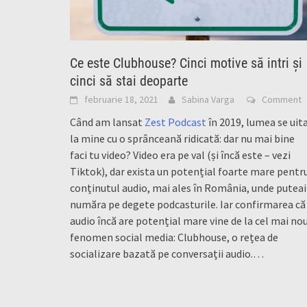
Ce este Clubhouse? Cinci motive să intri și
cinci să stai deoparte
februarie 18, 2021
Sabina Varga
Comment
Când am lansat
Zest Podcast
în 2019, lumea se uit
la mine cu o sprânceană ridicată: dar nu mai bine
faci tu video? Video era pe val (și încă este – vezi
Tiktok), dar exista un potențial foarte mare pentr
conținutul audio, mai ales în România, unde puteai
număra pe degete podcasturile. Iar confirmarea că
audio încă are potențial mare vine de la cel mai no
fenomen social media: Clubhouse, o rețea de
socializare bazată pe conversații audio.…