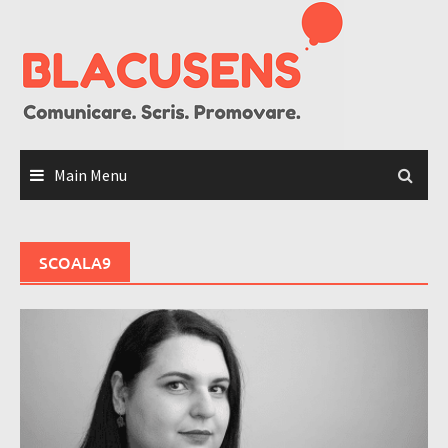
Skip
to
content
Main Menu
SCOALA9