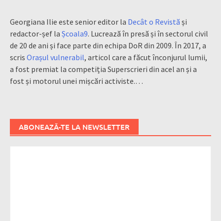
Georgiana Ilie este senior editor la
Decât o Revistă
și
redactor-șef la
Școala9
. Lucrează în presă și în sectorul civil
de 20 de ani și face parte din echipa DoR din 2009. În 2017, a
scris
Orașul vulnerabil
, articol care a făcut înconjurul lumii,
a fost premiat la competiția Superscrieri din acel an și a
fost și motorul unei mișcări activiste.…
ABONEAZĂ-TE LA NEWSLETTER