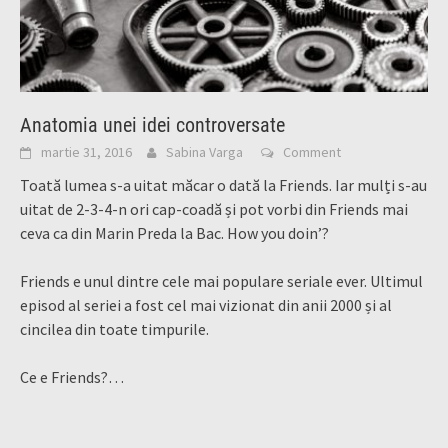
Anatomia unei idei controversate
martie 31, 2016
Sabina Varga
Comment
Toată lumea s-a uitat măcar o dată la Friends. Iar mulți s-au
uitat de 2-3-4-n ori cap-coadă și pot vorbi din Friends mai
ceva ca din Marin Preda la Bac. How you doin’?
Friends e unul dintre cele mai populare seriale ever. Ultimul
episod al seriei a fost cel mai vizionat din anii 2000 și al
cincilea din toate timpurile.
Ce e Friends?…