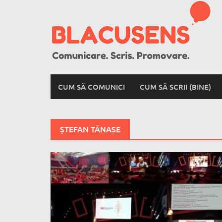
Skip
to
content
CUM SĂ COMUNICI
CUM SĂ SCRII (BINE)
ȘTEFAN TĂNASE