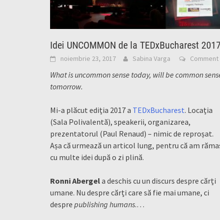
Idei UNCOMMON de la TEDxBucharest 201
noiembrie 23, 2017
Sabina Varga
Comment
What is uncommon sense today, will be common sens
tomorrow.
Mi-a plăcut ediția 2017 a
TEDxBucharest
. Locația
(Sala Polivalentă), speakerii, organizarea,
prezentatorul (Paul Renaud) – nimic de reproșat.
Așa că urmează un articol lung, pentru că am răma
cu multe idei după o zi plină.
Ronni Abergel
a deschis cu un discurs despre cărți
umane. Nu despre cărți care să fie mai umane, ci
despre
publishing humans
.…