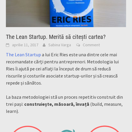
The Lean Startup. Merită să citești cartea?
aprilie 11, 2017
Sabina Varga
Comment
The Lean Startup
a lui Eric Ries este una dintre cele mai
recomandate cărți pentru antreprenori. Metodologia lui
Ries îi ajută pe cei aflați la început de drum să reducă
riscurile și costurile asociate startup-urilor și să crească
repede și sănătos.
La baza metodologiei stă un proces repetitiv construit din
trei pași:
construiește, măsoară, învață
(build, measure,
learn)
.