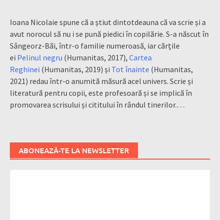
Ioana Nicolaie spune că a știut dintotdeauna că va scrie și a
avut norocul să nu i se pună piedici în copilărie. S-a născut în
Sângeorz-Băi, într-o familie numeroasă, iar cărțile
ei
Pelinul negru
(Humanitas, 2017),
Cartea
Reghinei
(Humanitas, 2019) și
Tot înainte
(Humanitas,
2021) redau într-o anumită măsură acel univers. Scrie și
literatură pentru copii, este profesoară și se implică în
promovarea scrisului și cititului în rândul tinerilor.…
ABONEAZĂ-TE LA NEWSLETTER