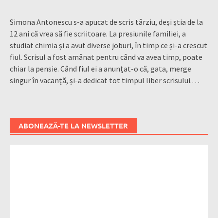
Simona Antonescu s-a apucat de scris târziu, deși știa de la
12 ani că vrea să fie scriitoare. La presiunile familiei, a
studiat chimia și a avut diverse joburi, în timp ce și-a crescut
fiul. Scrisul a fost amânat pentru când va avea timp, poate
chiar la pensie. Când fiul ei a anunțat-o că, gata, merge
singur în vacanță, și-a dedicat tot timpul liber scrisului.…
ABONEAZĂ-TE LA NEWSLETTER